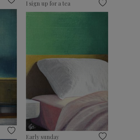
I sign up for a tea
Early sunday