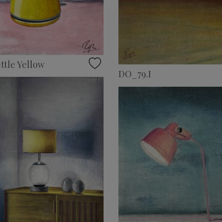
ttle Yellow
DO_79.I