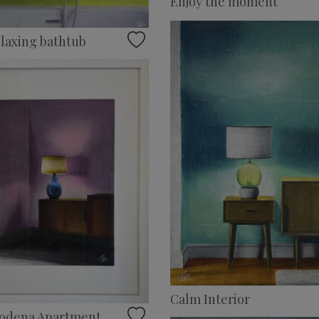
Enjoy the moment
laxing bathtub
Calm Interior
odena Apartment