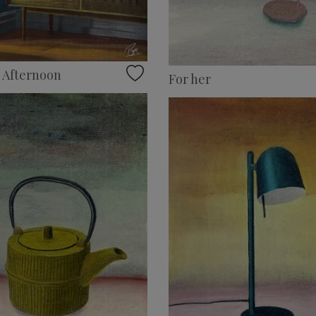
 Afternoon
For her