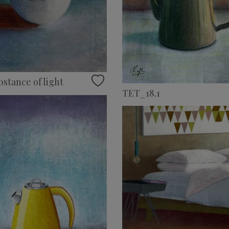
bstance of light
TET_18.1