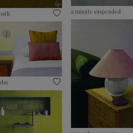
a minute suspended
bath
 day