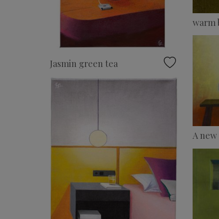
warm 
Jasmin green tea
A new