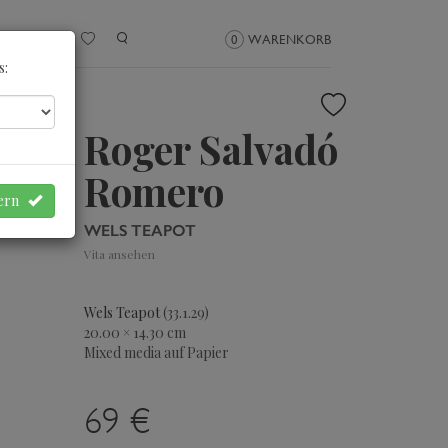
NMELDEN
0
WARENKORB
s:
Roger Salvadó
Romero
hern
WELS TEAPOT
Vita ansehen
Wels Teapot
(33.1.29)
20.00 × 14.30 cm
Mixed media auf Papier
69 €