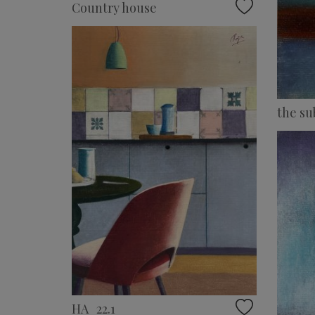
Country house
the su
HA_22.1