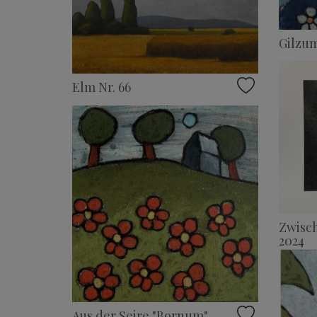
Gilzum
Elm Nr. 66
Zwisc
2024
Aus der Seire "Bornum",