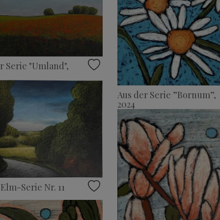
r Serie "Umland",
Aus der Serie ”Bornum”,
2024
Elm-Serie Nr. 11