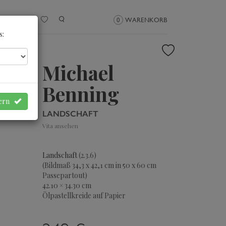
NMELDEN
0
WARENKORB
s:
Michael
Benning
hern
LANDSCHAFT
Vita ansehen
Landschaft
(2.3.6)
(Bildmaß 34,3 x 42,1 cm in 50 x 60 cm
Passepartout)
42.10 × 34.30 cm
Ölpastellkreide auf Papier