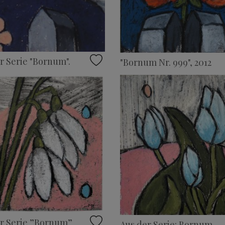
r Serie "Bornum".
"Bornum Nr. 999", 2012
r Serie ”Bornum”
Aus der Serie: Bornum