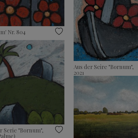
m' Nr. 804
Aus der Seire "Bornum",
2021
r Serie "Bornum",
Palme)