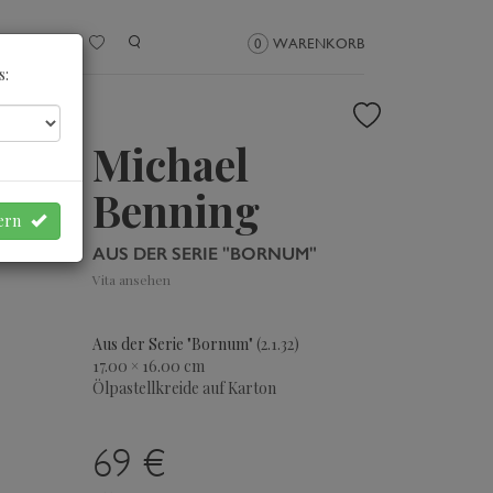
NMELDEN
0
WARENKORB
s:
Michael
Benning
hern
AUS DER SERIE "BORNUM"
Vita ansehen
Aus der Serie "Bornum"
(2.1.32)
17.00 × 16.00 cm
Ölpastellkreide auf Karton
69 €