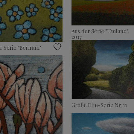
Aus der Serie "Umland",
2017
r Serie "Bornum"
Große Elm-Serie Nr. 11