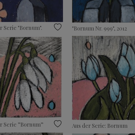
r Serie "Bornum".
"Bornum Nr. 999", 2012
r Serie ”Bornum”
Aus der Serie: Bornum