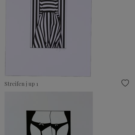
Streifen j up 1