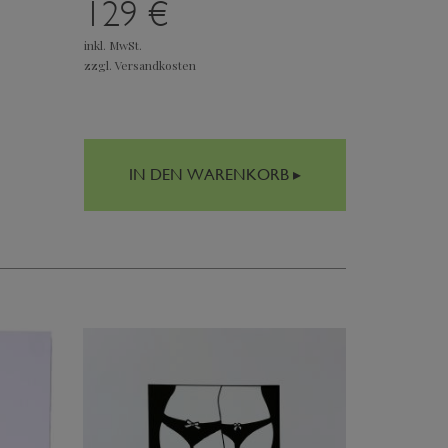
129 €
inkl. MwSt.
zzgl. Versandkosten
IN DEN WARENKORB ▸