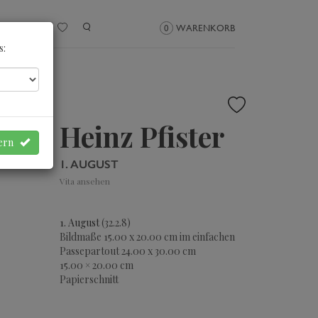
NMELDEN
0
WARENKORB
s:
Heinz Pfister
hern
1. AUGUST
Vita ansehen
1. August
(32.2.8)
Bildmaße 15.00 x 20.00 cm im einfachen
Passepartout 24.00 x 30.00 cm
15.00 × 20.00 cm
Papierschnitt