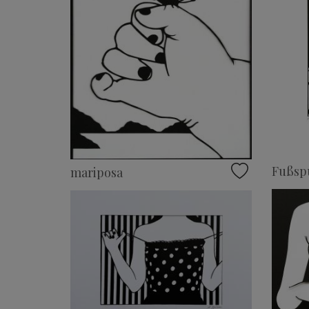
Fußsp
mariposa