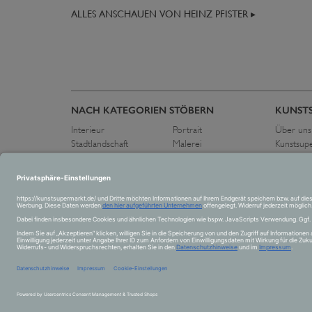
ALLES ANSCHAUEN VON HEINZ PFISTER ▸
NACH KATEGORIEN STÖBERN
KUNST
Interieur
Portrait
Über uns
Stadtlandschaft
Malerei
Kunstsup
Flora und Fauna
Zeichnung
Pressest
Schwarz-Weiß
Fotografie
Kontakt
Landschaft
Skulptur
Abstrakt
Collage
Figurativ
Akt
Stillleben
© 2026 Kunstsupermar