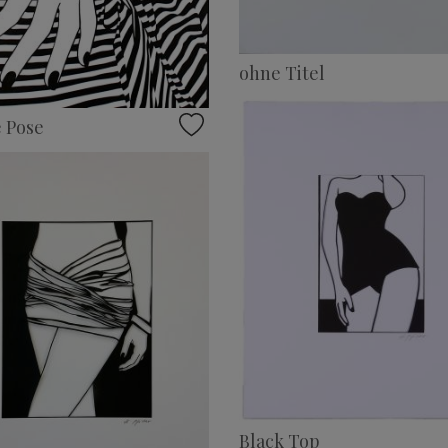
ohne Titel
 Pose
Black Top