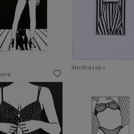
Streifen j up 1
uren