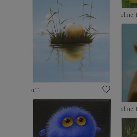
ohne T
o.T.
ohne T