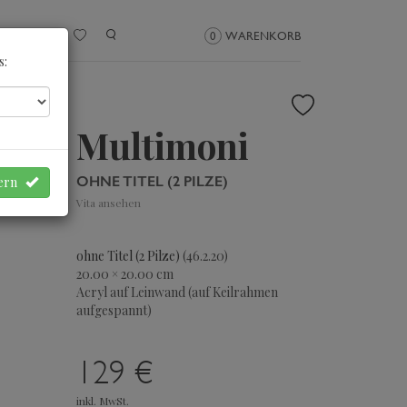
NMELDEN
0
WARENKORB
s:
Multimoni
OHNE TITEL (2 PILZE)
hern
Vita ansehen
ohne Titel (2 Pilze)
(46.2.20)
20.00 × 20.00 cm
Acryl auf Leinwand (auf Keilrahmen
aufgespannt)
129 €
inkl. MwSt.