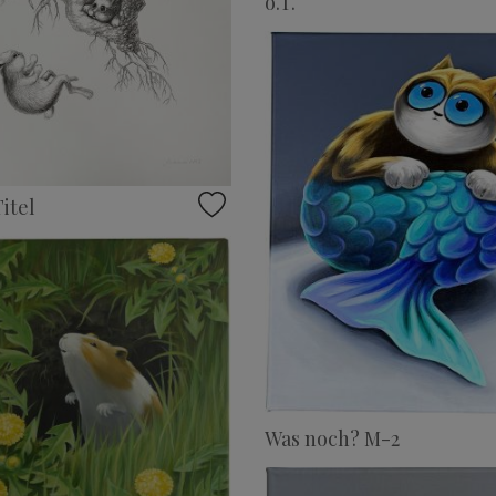
o.T.
itel
Was noch? M-2