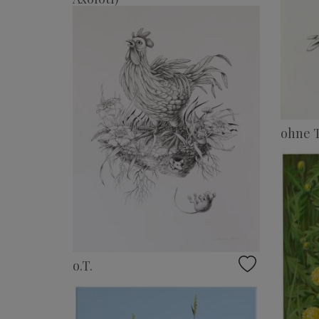
ohne T
o.T.