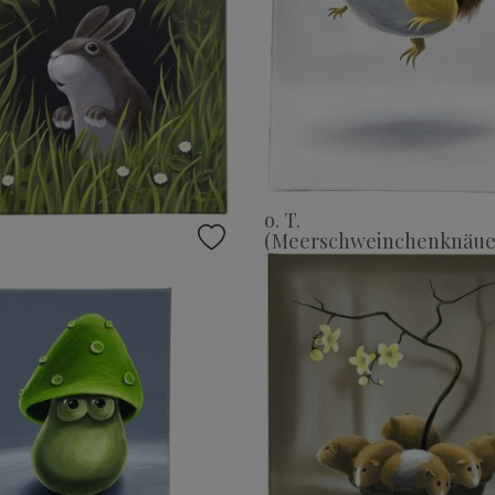
o. T.
(Meerschweinchenknäue