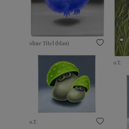
ohne Titel (blau)
o.T.
o.T.