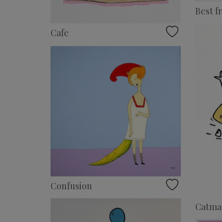
Best f
Cafe
Confusion
Catman