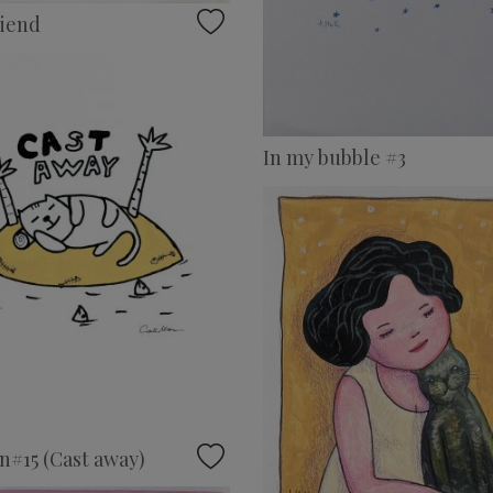
riend
In my bubble #3
#15 (Cast away)