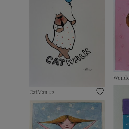
Wonder
CatMan #2