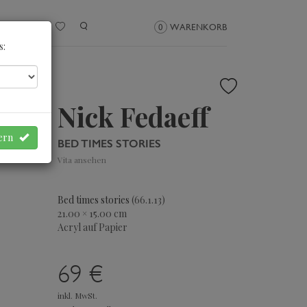
NMELDEN
0
WARENKORB
s:
Nick Fedaeff
hern
BED TIMES STORIES
Vita ansehen
Bed times stories
(66.1.13)
21.00 × 15.00 cm
Acryl auf Papier
69 €
inkl. MwSt.