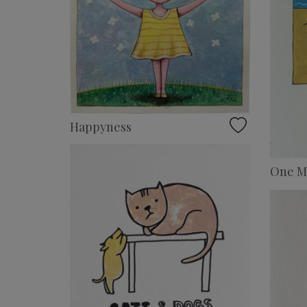
Happyness
One Mi