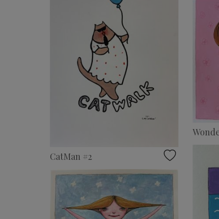
Wonder
CatMan #2