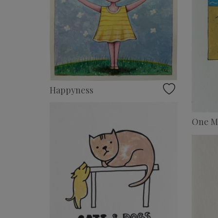
Happyness
One Mi