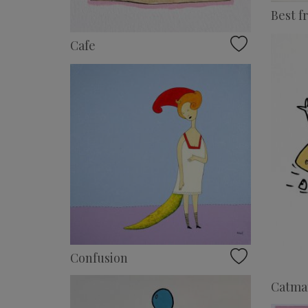
Best f
Cafe
Confusion
Catman