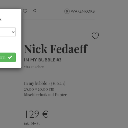
NMELDEN
0
WARENKORB
s:
Nick Fedaeff
hern
IN MY BUBBLE #3
Vita ansehen
In my bubble #3
(66.2.1)
29.00 × 20.00 cm
Mischtechnik auf Papier
129 €
inkl. MwSt.