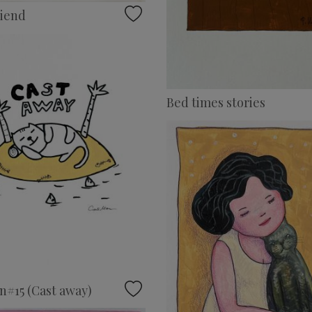
riend
Bed times stories
#15 (Cast away)