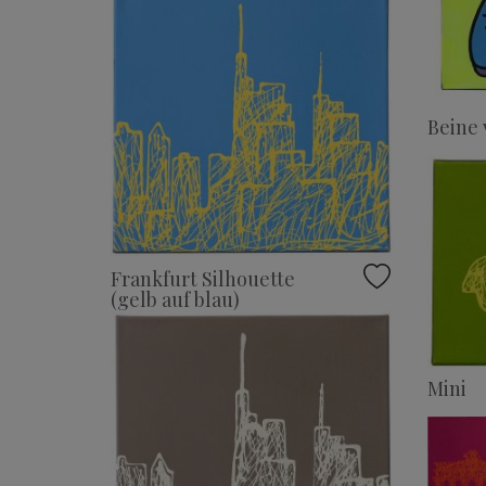
Beine 
Frankfurt Silhouette
(gelb auf blau)
Mini