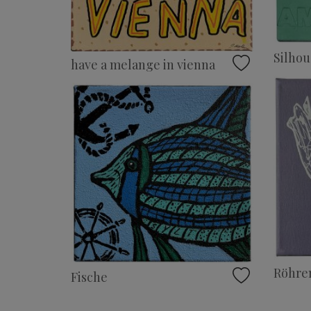
Silho
have a melange in vienna
Röhren
Fische