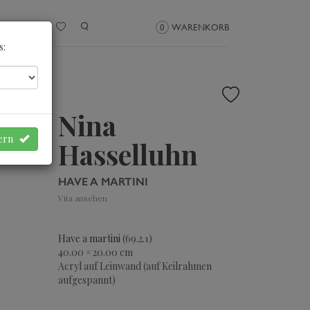
NMELDEN
0
WARENKORB
s:
Nina
hern
Hasselluhn
HAVE A MARTINI
Vita ansehen
Have a martini
(69.2.1)
40.00 × 20.00 cm
Acryl auf Leinwand (auf Keilrahmen
aufgespannt)