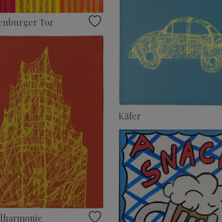
enburger Tor
Käfer
ilharmonie