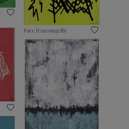
-
Face II (neongelb)