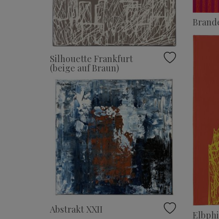
Brand
Silhouette Frankfurt
(beige auf Braun)
Abstrakt XXII
Elbph