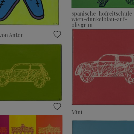
spanische-hofreitschule
wien-dunkelblau-auf-
olivgrun
von Anton
Mini