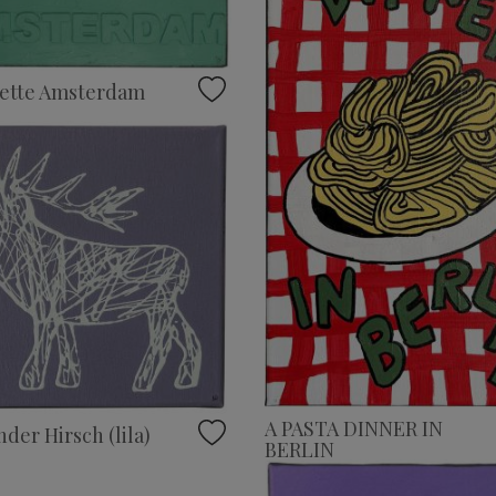
uette Amsterdam
A PASTA DINNER IN
der Hirsch (lila)
BERLIN