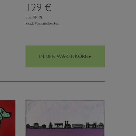
129 €
inkl. MwSt.
zzgl. Versandkosten
IN DEN WARENKORB ▸