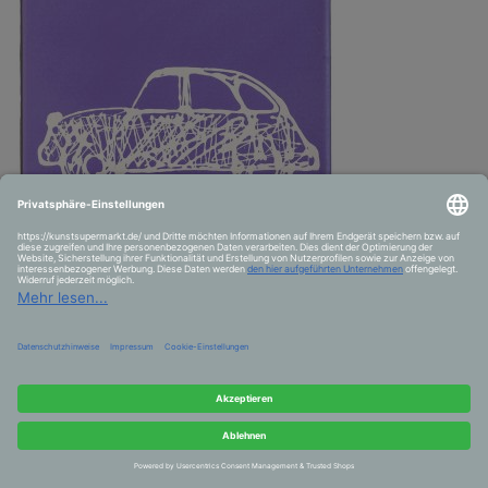
Ente
ALLES ANSCHAUEN VON NINA HASSELLUHN ▸