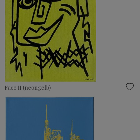
Face II (neongelb)