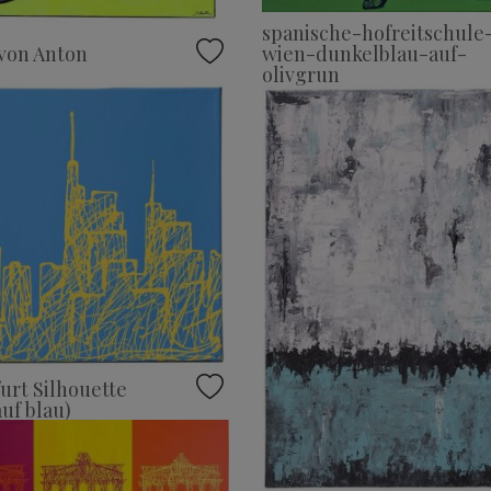
spanische-hofreitschule
wien-dunkelblau-auf-
von Anton
olivgrun
urt Silhouette
auf blau)