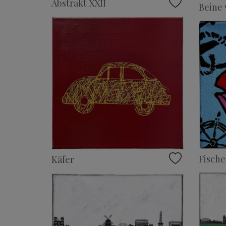
Abstrakt XXII
Beine 
Fische
Käfer