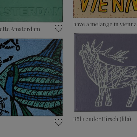
have a melange in vienna
uette Amsterdam
Röhrender Hirsch (lila)