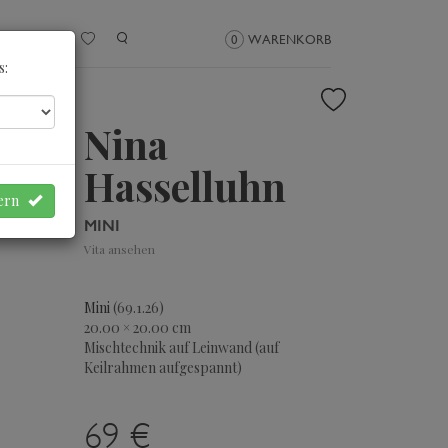
NMELDEN
0
WARENKORB
s:
Nina
Hasselluhn
hern
MINI
Vita ansehen
Mini
(69.1.26)
20.00 × 20.00 cm
Mischtechnik auf Leinwand (auf
Keilrahmen aufgespannt)
69 €