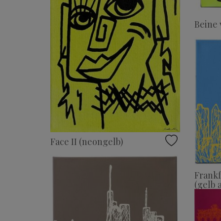
Beine 
Face II (neongelb)
Frankf
(gelb 