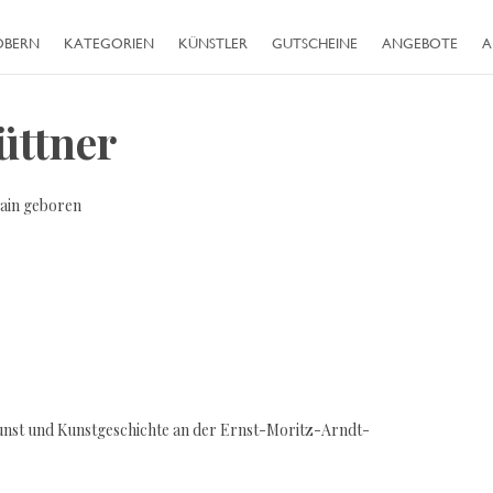
ÖBERN
KATEGORIEN
KÜNSTLER
GUTSCHEINE
ANGEBOTE
A
üttner
ain geboren
004:
unst und Kunstgeschichte an der Ernst-Moritz-Arndt-
ld