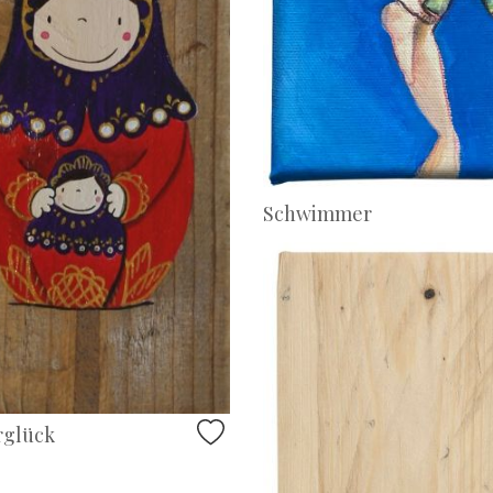
Schwimmer
rglück