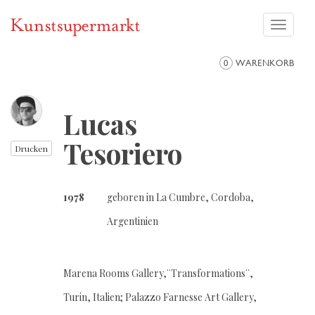
Toggle
navigati
0
WARENKORB
Lucas
Tesoriero
Drucken
1978
geboren in La Cumbre, Cordoba,
Argentinien
Marena Rooms Gallery,¨Transformations¨,
Turin, Italien; Palazzo Farnesse Art Gallery,