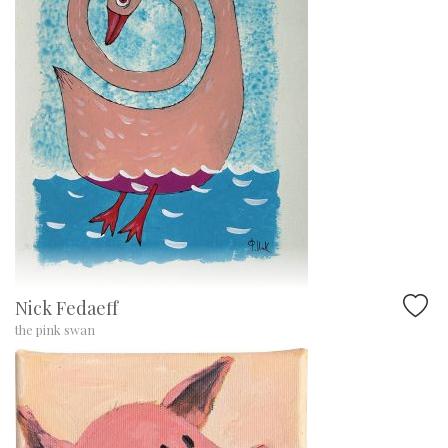
Nick Fedaeff
the pink swan