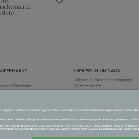
itel
nachtsmarkt-
sion)
SUPERMARKT
IMPRESSUM UND AGB
Allgemeine Geschäftsbedingungen
ermarkt Standorte
Widerrufsrecht
immen
Datenschutzerklärung
Allgemeine Geschäftsbedingungen
Impressum
Versand und Zahlung