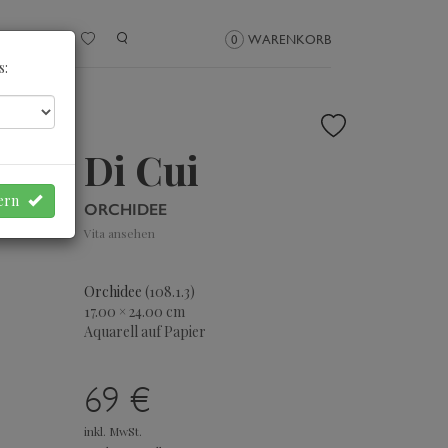
NMELDEN
0
WARENKORB
s:
Di Cui
hern
ORCHIDEE
Vita ansehen
Orchidee
(108.1.3)
17.00 × 24.00 cm
Aquarell auf Papier
69 €
inkl. MwSt.