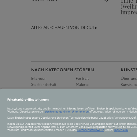
ohne T
(Weih
Impres
ALLES ANSCHAUEN VON DI CUI ▸
NACH KATEGORIEN STÖBERN
KUNST
Interieur
Portrait
Über uns
Stadtlandschaft
Malerei
Kunstsup
Flora und Fauna
Zeichnung
Pressest
Schwarz-Weiß
Fotografie
Kontakt
Landschaft
Skulptur
Abstrakt
Collage
Figurativ
Akt
Stillleben