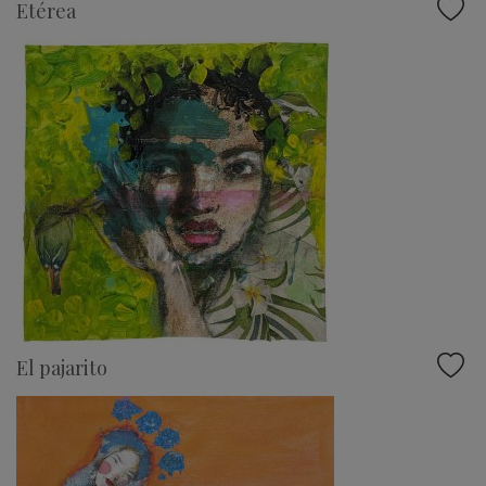
Etérea
El pajarito