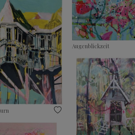
Augenblickzeit
hurn