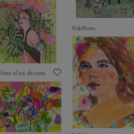
Waldhaus
lour of my dreams