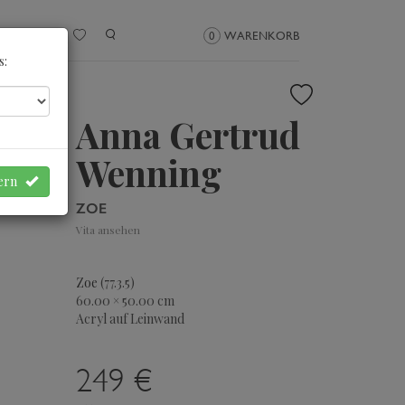
NMELDEN
0
WARENKORB
s:
Anna Gertrud
Wenning
hern
ZOE
Vita ansehen
Zoe
(77.3.5)
60.00 × 50.00 cm
Acryl auf Leinwand
249 €