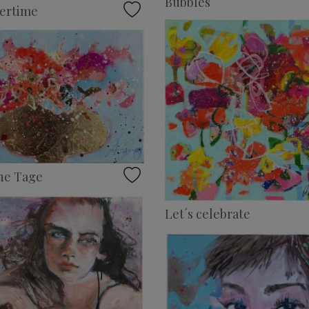
Bubbles
ertime
ne Tage
Let´s celebrate