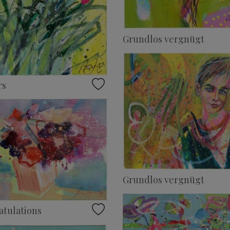
Grundlos vergnügt
rs
Grundlos vergnügt
tulations