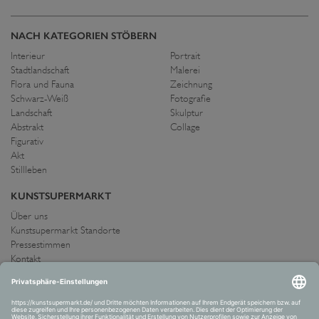
NACH KATEGORIEN STÖBERN
Interieur
Portrait
Stadtlandschaft
Malerei
Flora und Fauna
Zeichnung
Schwarz-Weiß
Fotografie
Landschaft
Skulptur
Abstrakt
Collage
Figurativ
Akt
Stillleben
KUNSTSUPERMARKT
Über uns
Kunstsupermarkt Standorte
Pressestimmen
Kontakt
IMPRESSUM UND AGB
Allgemeine Geschäftsbedingungen