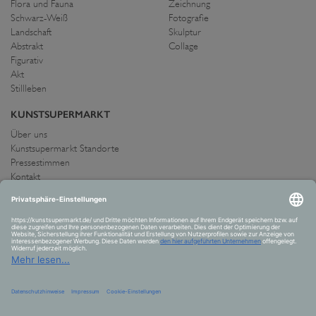
Flora und Fauna
Zeichnung
Schwarz-Weiß
Fotografie
Landschaft
Skulptur
Abstrakt
Collage
Figurativ
Akt
Stillleben
KUNSTSUPERMARKT
Über uns
Kunstsupermarkt Standorte
Pressestimmen
Kontakt
IMPRESSUM UND AGB
Allgemeine Geschäftsbedingungen
Widerrufsrecht
Datenschutzerklärung
Allgemeine Geschäftsbedingungen
Impressum
Versand und Zahlung
VERTRAG WIDERRUFEN