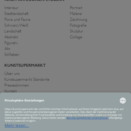
Interieur
Portrait
Stadtlandschaft
Malerei
Flora und Fauna
Zeichnung
Schwarz-Weiß
Fotografie
Landschaft
Skulptur
Abstrakt
Collage
Figurativ
Akt
Stillleben
KUNSTSUPERMARKT
Über uns
Kunstsupermarkt Standorte
Pressestimmen
Kontakt
IMPRESSUM UND AGB
Allgemeine Geschäftsbedingungen
Widerrufsrecht
Datenschutzerklärung
Allgemeine Geschäftsbedingungen