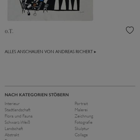
o.T.
ALLES ANSCHAUEN VON ANDREAS RICHERT ▸
NACH KATEGORIEN STÖBERN
Interieur
Portrait
Stadtlandschaft
Malerei
Flora und Fauna
Zeichnung
Schwarz-Weiß
Fotografie
Landschaft
Skulptur
Abstrakt
Collage