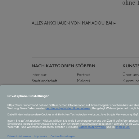
ohne T
ALLES ANSCHAUEN VON MAMADOU BAI ▸
NACH KATEGORIEN STÖBERN
KUNST
Interieur
Portrait
Über uns
Stadtlandschaft
Malerei
Kunstsup
Flora und Fauna
Zeichnung
Pressest
Schwarz-Weiß
Fotografie
Kontakt
Landschaft
Skulptur
Abstrakt
Collage
Figurativ
Akt
Stillleben