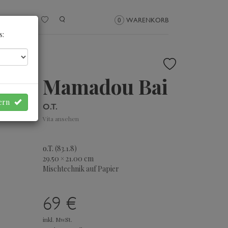
NMELDEN
0
WARENKORB
s:
Mamadou Bai
hern
O.T.
Vita ansehen
o.T.
(83.1.8)
29.50 × 21.00 cm
Mischtechnik auf Papier
69 €
inkl. MwSt.