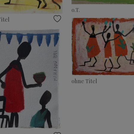
o.T.
itel
ohne Titel