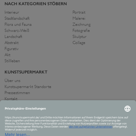
NACH KATEGORIEN STÖBERN
Interieur
Portrait
Stadtlandschaft
Malerei
Flora und Fauna
Zeichnung
Schwarz-Weiß
Fotografie
Landschaft
Skulptur
Abstrakt
Collage
Figurativ
Akt
Stillleben
KUNSTSUPERMARKT
Über uns
Kunstsupermarkt Standorte
Pressestimmen
Kontakt
IMPRESSUM UND AGB
Allgemeine Geschäftsbedingungen
Widerrufsrecht
Datenschutzerklärung