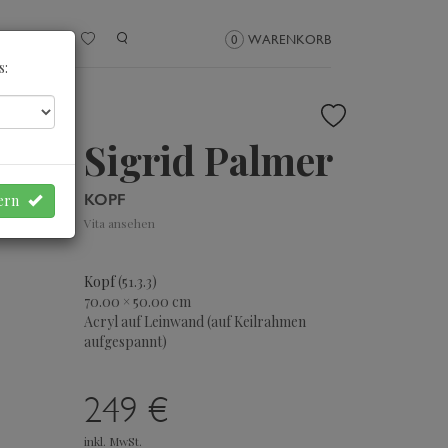
NMELDEN
0
WARENKORB
s:
Sigrid Palmer
KOPF
hern
Vita ansehen
Kopf
(51.3.3)
70.00 × 50.00 cm
Acryl auf Leinwand (auf Keilrahmen
aufgespannt)
249 €
inkl. MwSt.