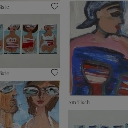
äste
äste
Am Tisch