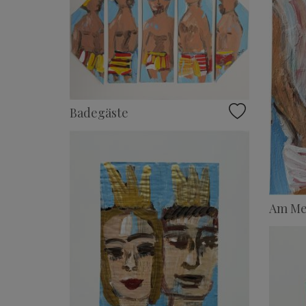
Badegäste
Am Me