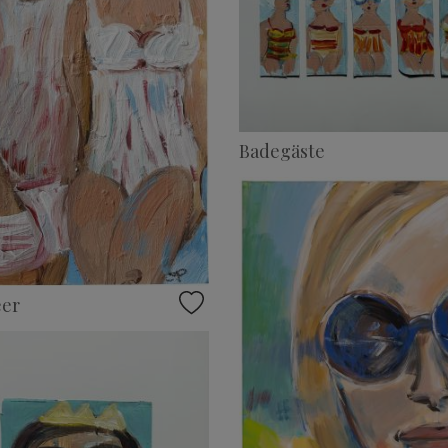
Badegäste
er