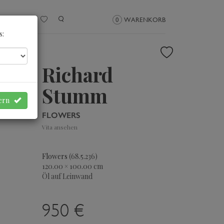
NMELDEN
0
WARENKORB
s:
Richard
Stumm
hern
FLOWERS
Vita ansehen
Flowers
(68.5.236)
120.00 × 100.00 cm
Öl auf Leinwand
950 €