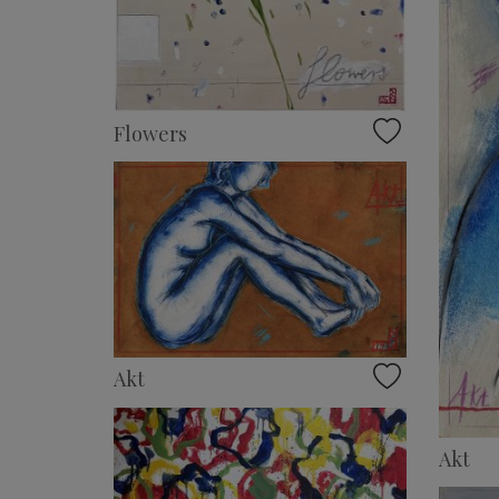
Flowers
Akt
Akt