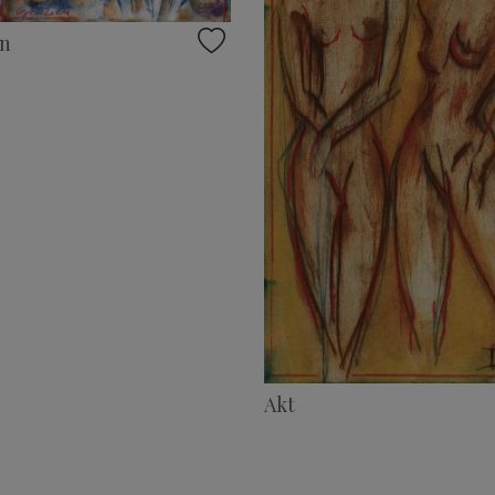
en
Akt