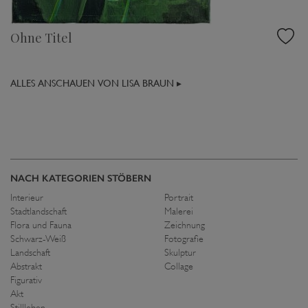
Ohne Titel
ALLES ANSCHAUEN VON LISA BRAUN ▸
NACH KATEGORIEN STÖBERN
Interieur
Portrait
Stadtlandschaft
Malerei
Flora und Fauna
Zeichnung
Schwarz-Weiß
Fotografie
Landschaft
Skulptur
Abstrakt
Collage
Figurativ
Akt
Stillleben