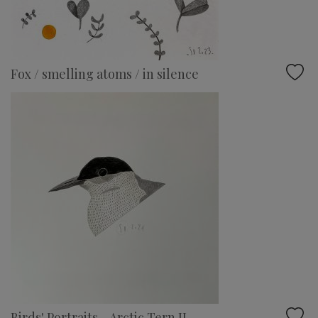
Fox / smelling atoms / in silence
Birds' Portraits - Arctic Tern II