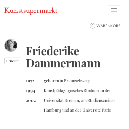
Toggle
navigati
0
WARENKORB
Friederike
Dammermann
Drucken
1972
geboren in Braunschweig
1994-
Kunstpädagogoisches Studium an der
2002
Universität Bremen, am Studienseminar
Hamburg und an der Université Paris