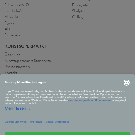
Schwarz-Weiß
Fotografie
Landschaft
Skulptur
Abstrakt
Collage
Figurativ
Akt
Stillleben
KUNSTSUPERMARKT
Über uns
Kunstsupermarkt Standorte
Pressestimmen
Kontakt
IMPRESSUM UND AGB
Allgemeine Geschäftsbedingungen
Widerrufsrecht
Datenschutzerklärung
Allgemeine Geschäftsbedingungen
Impressum
Versand und Zahlung
VERTRAG WIDERRUFEN